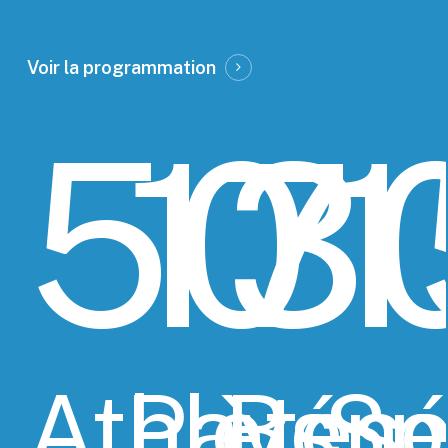
Voir la programmation
50
17
3
Athlètes
Pays
Béné
Sp