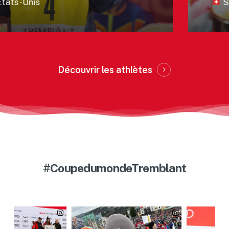
ats-Unis
Su
Découvrir les athlètes
#CoupedumondeTremblant