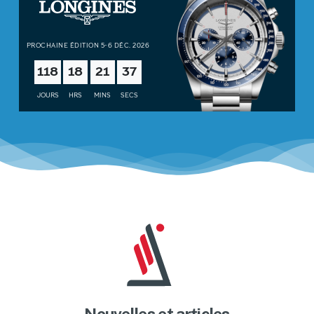
PROCHAINE ÉDITION 5-6 DÉC. 2026
118
18
21
35
JOURS
HRS
MINS
SECS
Nouvelles et articles