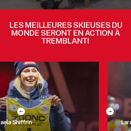
LES MEILLEURES SKIEUSES DU
MONDE SERONT EN ACTION À
TREMBLANT!
ela Shiffrin
Lara