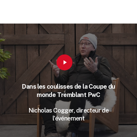
Tremblant
par
édition
PwC
PwC
Bruce
2026
2025
Caron
obtient
le
feu
vert!
Play
Video
Dans les coulisses de la Coupe du
monde Tremblant PwC
Nicholas Cogger, directeur de
l'événement