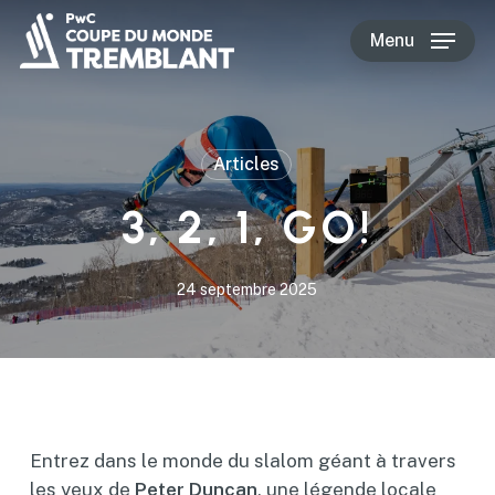
Skip
Menu
to
main
content
Articles
3, 2, 1, GO!
24 septembre 2025
Entrez dans le monde du slalom géant à travers
les yeux de
Peter Duncan
, une légende locale