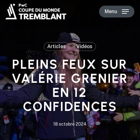
Skip
Menu
to
main
content
Articles
Vidéos
PLEINS FEUX SUR
VALÉRIE GRENIER
EN 12
CONFIDENCES
18 octobre 2024