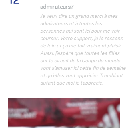
admirateurs?
Je veux dire un grand merci à mes
admirateurs et à toutes les
personnes qui sont ici pour me voir
courser. Votre support, je le ressens
de loin et ça me fait vraiment plaisir.
Aussi, j’espère que toutes les filles
sur le circuit de la Coupe du monde
vont s’amuser ici cette fin de semaine
et qu’elles vont apprécier Tremblant
autant que moi je l’apprécie.
Play Video