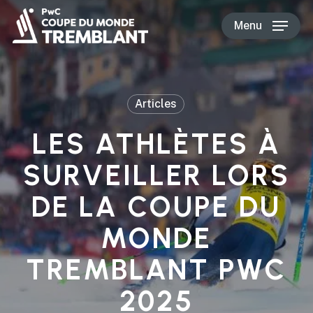
Skip
Menu
to
main
content
Articles
LES ATHLÈTES À
SURVEILLER LORS
DE LA COUPE DU
MONDE
TREMBLANT PWC
2025